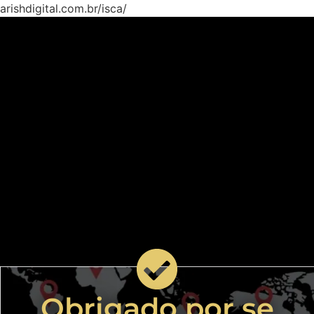
arishdigital.com.br/isca/
Obrigado por se