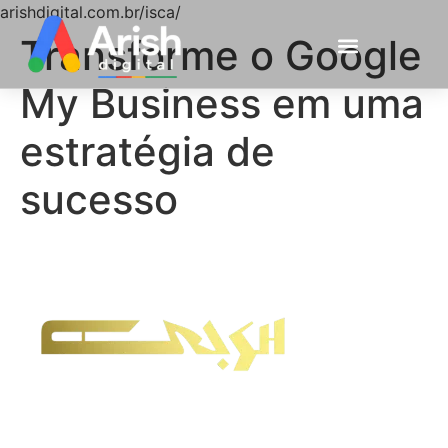
arishdigital.com.br/isca/
Transforme o Google
My Business em uma
estratégia de
sucesso