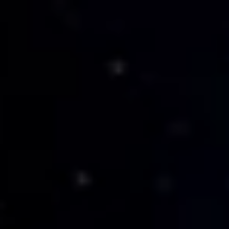
arishdigital.com.br/isca/