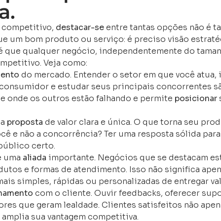
a.
 competitivo,
destacar-se
entre tantas opções não é tar
e um bom produto ou serviço: é preciso visão estraté
a é que qualquer negócio, independentemente do taman
mpetitivo. Veja como:
ento
do mercado. Entender o setor em que você atua, i
consumidor e estudar seus principais concorrentes s
 e onde os outros estão falhando e permite
posicionar
ma
proposta
de valor clara e única. O que torna seu pro
ocê e não a concorrência? Ter uma resposta sólida para
 público certo.
é uma
aliada
importante. Negócios que se destacam es
utos e formas de atendimento. Isso não significa apen
is simples, rápidas ou personalizadas de entregar val
onamento
com o cliente. Ouvir feedbacks, oferecer supo
tores que geram lealdade. Clientes satisfeitos não ap
 amplia sua vantagem competitiva.