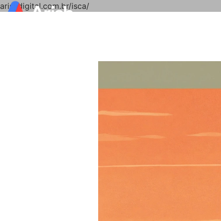
arishdigital.com.br/isca/