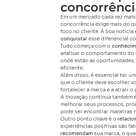
concorrênci
Em um mercado cada vez mais
concorrência exige mais do qu
foco no cliente. A boa notíci
conquistar
esse diferencial co
Tudo começa com o
conhecim
analisar o comportamento do 
onde estão as oportunidades,
eficiente.
Além disso, é essencial ter u
que o cliente deve escolher v
fortalecer a marca e a atrair o
A inovação contínua também 
melhorar seus processos, prod
pode ser encontrar maneiras ma
Outro ponto chave é o
relaci
experiências positivas são fa
recomendam
sua marca, o que