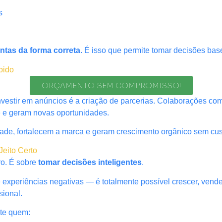
s
ntas da forma correta
. É isso que permite tomar decisões b
pido
ORÇAMENTO SEM COMPROMISSO!
investir em anúncios é a criação de parcerias. Colaborações 
e e geram novas oportunidades.
ade, fortalecem a marca e geram crescimento orgânico sem cust
Jeito Certo
ro. É sobre
tomar decisões inteligentes
.
periências negativas — é totalmente possível crescer, vender
sional.
te quem: