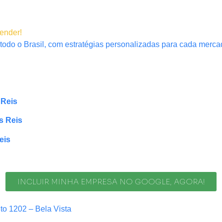
tender!
todo o Brasil, com estratégias personalizadas para cada mercad
 Reis
s Reis
eis
INCLUIR MINHA EMPRESA NO GOOGLE, AGORA!
nto 1202 – Bela Vista