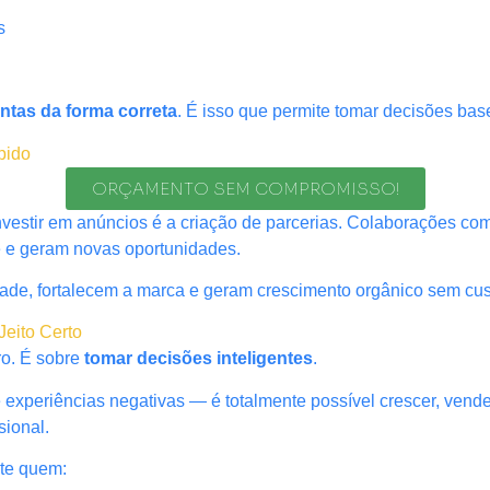
s
ntas da forma correta
. É isso que permite tomar decisões b
pido
ORÇAMENTO SEM COMPROMISSO!
investir em anúncios é a criação de parcerias. Colaborações 
e e geram novas oportunidades.
ade, fortalecem a marca e geram crescimento orgânico sem cust
Jeito Certo
ro. É sobre
tomar decisões inteligentes
.
periências negativas — é totalmente possível crescer, vender
sional.
te quem: