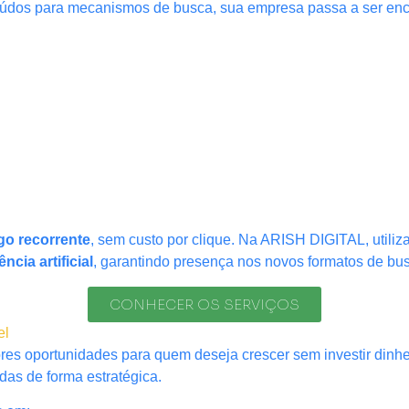
nteúdos para mecanismos de busca, sua empresa passa a ser en
ego recorrente
, sem custo por clique. Na ARISH DIGITAL, util
cia artificial
, garantindo presença nos novos formatos de bu
CONHECER OS SERVIÇOS
el
es oportunidades para quem deseja crescer sem investir dinhe
as de forma estratégica.