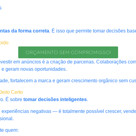
s
ntas da forma correta
. É isso que permite tomar decisões b
pido
ORÇAMENTO SEM COMPROMISSO!
investir em anúncios é a criação de parcerias. Colaborações 
e e geram novas oportunidades.
ade, fortalecem a marca e geram crescimento orgânico sem cust
Jeito Certo
ro. É sobre
tomar decisões inteligentes
.
periências negativas — é totalmente possível crescer, vender
sional.
te quem: