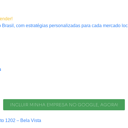
tender!
 Brasil, com estratégias personalizadas para cada mercado loc
s
INCLUIR MINHA EMPRESA NO GOOGLE, AGORA!
nto 1202 – Bela Vista