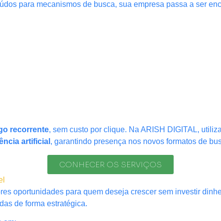
nteúdos para mecanismos de busca, sua empresa passa a ser en
ego recorrente
, sem custo por clique. Na ARISH DIGITAL, util
cia artificial
, garantindo presença nos novos formatos de bu
CONHECER OS SERVIÇOS
el
es oportunidades para quem deseja crescer sem investir dinhe
as de forma estratégica.