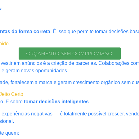
s
ntas da forma correta
. É isso que permite tomar decisões b
pido
ORÇAMENTO SEM COMPROMISSO!
investir em anúncios é a criação de parcerias. Colaborações 
e e geram novas oportunidades.
ade, fortalecem a marca e geram crescimento orgânico sem cust
Jeito Certo
ro. É sobre
tomar decisões inteligentes
.
periências negativas — é totalmente possível crescer, vender
sional.
te quem: