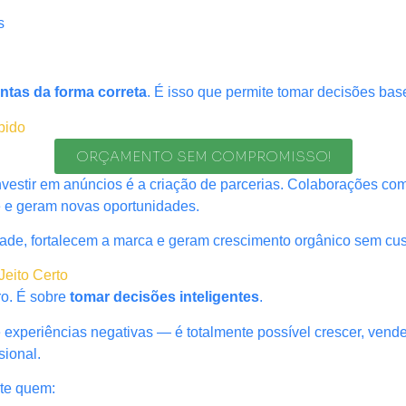
s
ntas da forma correta
. É isso que permite tomar decisões b
pido
ORÇAMENTO SEM COMPROMISSO!
investir em anúncios é a criação de parcerias. Colaborações 
e e geram novas oportunidades.
ade, fortalecem a marca e geram crescimento orgânico sem cust
Jeito Certo
ro. É sobre
tomar decisões inteligentes
.
periências negativas — é totalmente possível crescer, vender
sional.
te quem: