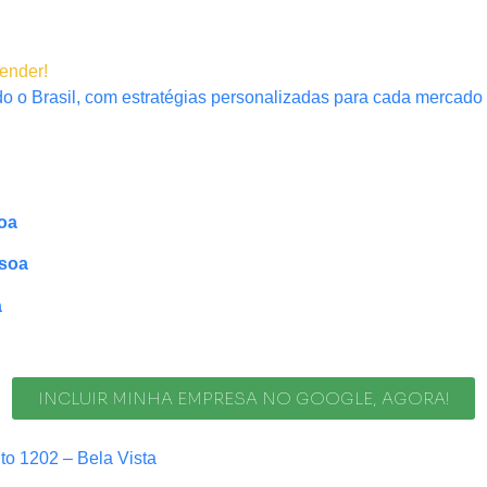
tender!
o o Brasil, com estratégias personalizadas para cada mercado 
oa
soa
a
INCLUIR MINHA EMPRESA NO GOOGLE, AGORA!
nto 1202 – Bela Vista