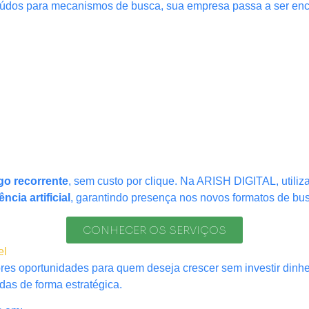
nteúdos para mecanismos de busca, sua empresa passa a ser en
ego recorrente
, sem custo por clique. Na ARISH DIGITAL, util
cia artificial
, garantindo presença nos novos formatos de bu
CONHECER OS SERVIÇOS
el
es oportunidades para quem deseja crescer sem investir dinhe
as de forma estratégica.