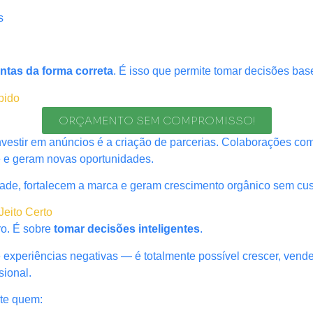
s
ntas da forma correta
. É isso que permite tomar decisões b
pido
ORÇAMENTO SEM COMPROMISSO!
investir em anúncios é a criação de parcerias. Colaborações 
e e geram novas oportunidades.
ade, fortalecem a marca e geram crescimento orgânico sem cust
Jeito Certo
ro. É sobre
tomar decisões inteligentes
.
periências negativas — é totalmente possível crescer, vender
sional.
te quem: