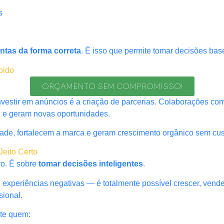
s
ntas da forma correta
. É isso que permite tomar decisões b
pido
ORÇAMENTO SEM COMPROMISSO!
investir em anúncios é a criação de parcerias. Colaborações 
e e geram novas oportunidades.
ade, fortalecem a marca e geram crescimento orgânico sem cust
Jeito Certo
ro. É sobre
tomar decisões inteligentes
.
periências negativas — é totalmente possível crescer, vender
sional.
te quem: