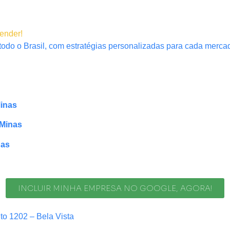
tender!
odo o Brasil, com estratégias personalizadas para cada mercad
inas
 Minas
nas
INCLUIR MINHA EMPRESA NO GOOGLE, AGORA!
nto 1202 – Bela Vista