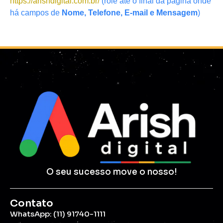
https://arishdigital.com.br/
(role até o final da página onde
há campos de
Nome, Telefone, E-mail e Mensagem
)
O seu sucesso move o nosso!
Contato
WhatsApp: (11) 91740-1111