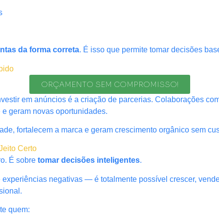
s
ntas da forma correta
. É isso que permite tomar decisões b
pido
ORÇAMENTO SEM COMPROMISSO!
investir em anúncios é a criação de parcerias. Colaborações 
e e geram novas oportunidades.
ade, fortalecem a marca e geram crescimento orgânico sem cust
Jeito Certo
ro. É sobre
tomar decisões inteligentes
.
periências negativas — é totalmente possível crescer, vender
sional.
te quem: