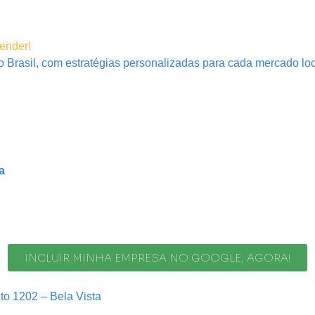
tender!
 Brasil, com estratégias personalizadas para cada mercado loc
a
INCLUIR MINHA EMPRESA NO GOOGLE, AGORA!
nto 1202 – Bela Vista