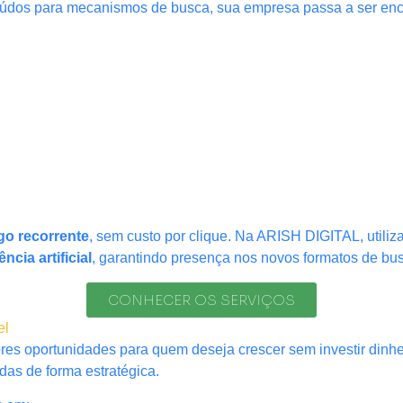
nteúdos para mecanismos de busca, sua empresa passa a ser en
ego recorrente
, sem custo por clique. Na ARISH DIGITAL, util
cia artificial
, garantindo presença nos novos formatos de bu
CONHECER OS SERVIÇOS
el
es oportunidades para quem deseja crescer sem investir dinhe
as de forma estratégica.