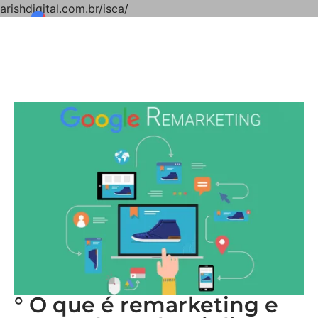
arishdigital.com.br/isca/
° O que é remarketing e