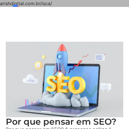
arishdigital.com.br/isca/
Por que pensar em SEO?