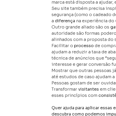
marca está disposta a ajudar, 
Seu site também precisa insp
segurança (como o cadeado de 
a
diferença
na experiência do 
Outro grande aliado são os
ga
autoridade são formas poder
alinhados com a proposta do 
Facilitar o
processo
de compra
ajudam a reduzir a taxa de ab
técnica de anúncios que “segu
interesse e gerar conversão fu
Mostrar que outras pessoas j
até estudos de caso ajudam a
Pessoas gostam de ser ouvida
Transformar
visitantes
em clie
esses princípios com
consist
Quer ajuda para aplicar essas 
descubra como podemos impuls