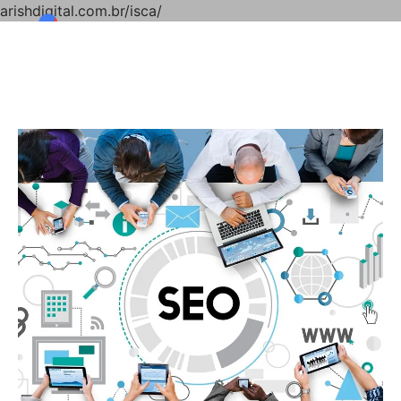
arishdigital.com.br/isca/